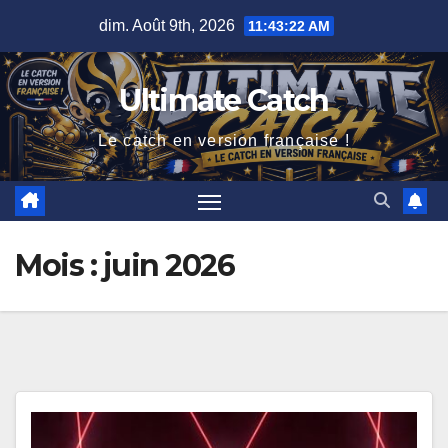
Skip
dim. Août 9th, 2026
11:43:23 AM
to
content
Ultimate Catch
Le catch en version française !
Mois :
juin 2026