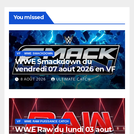
You missed
VF
WWE SMACKDOWN
WWE Smackdown du
vendredi 07 aout 2026 en VF
8 AOÛT 2026
ULTIMATE CATCH
VF
WWE RAW PUISSANCE CATCH
WWE Raw du lundi 03 aout