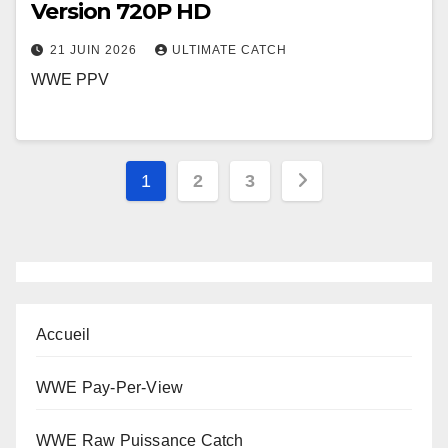
Version 720P HD
21 JUIN 2026
ULTIMATE CATCH
WWE PPV
Pagination
1
2
3
des
publications
Accueil
WWE Pay-Per-View
WWE Raw Puissance Catch