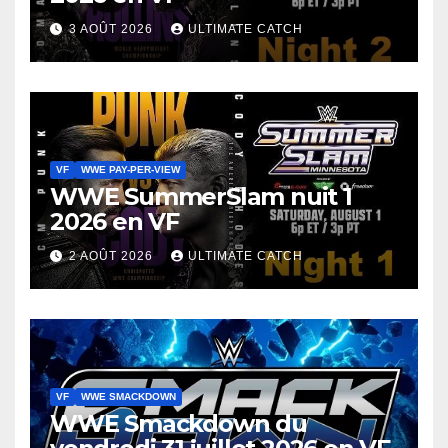
3 AOÛT 2026
ULTIMATE CATCH
VF
WWE PAY-PER-VIEW
WWE SummerSlam nuit 1
2026 en VF
2 AOÛT 2026
ULTIMATE CATCH
VF
WWE SMACKDOWN
WWE Smackdown du