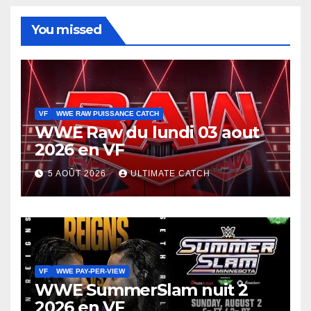
You missed
VF
WWE RAW PUISSANCE CATCH
WWE Raw du lundi 03 aout
2026 en VF
5 AOÛT 2026
ULTIMATE CATCH
VF
WWE PAY-PER-VIEW
WWE SummerSlam nuit 2
2026 en VF