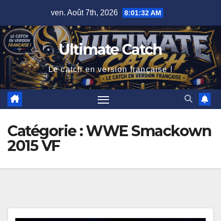
Skip
ven. Août 7th, 2026
8:01:32 AM
to
content
Ultimate Catch
Le catch en version française !
Catégorie :
WWE Smackown
2015 VF