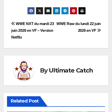
Navigation
WWE NXT du mardi 23
WWE Raw du lundi 22 juin
juin 2026 en VF – Version
2026 en VF
de
Netflix
l’article
By
Ultimate Catch
Related Post