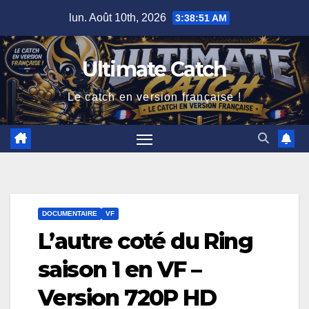
Skip
lun. Août 10th, 2026
3:38:52 AM
to
content
Ultimate Catch
Le catch en version française !
DOCUMENTAIRE
VF
L’autre coté du Ring
saison 1 en VF –
Version 720P HD