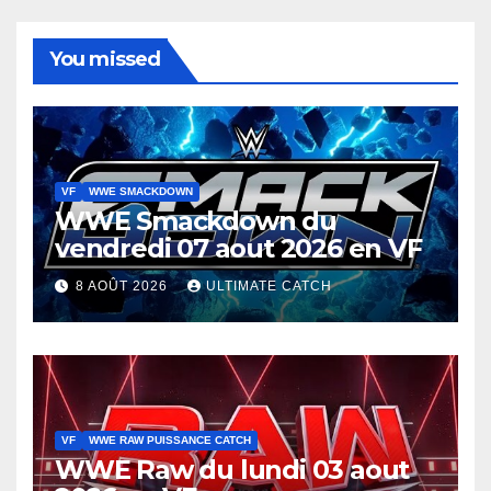
You missed
VF
WWE SMACKDOWN
WWE Smackdown du
vendredi 07 aout 2026 en VF
8 AOÛT 2026
ULTIMATE CATCH
VF
WWE RAW PUISSANCE CATCH
WWE Raw du lundi 03 aout