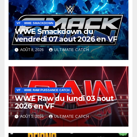
VF
WWE SMACKDOWN
WWE Smackdown du
vendredi 07 aout 2026 en VF
AOÛT 8, 2026
ULTIMATE CATCH
VF
WWE RAW PUISSANCE CATCH
WWE Raw du lundi 03 aout
2026 en VF
AOÛT 5, 2026
ULTIMATE CATCH