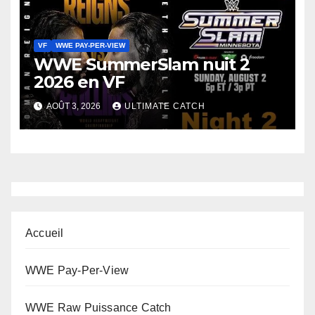
VF
WWE PAY-PER-VIEW
WWE SummerSlam nuit 2
2026 en VF
AOÛT 3, 2026
ULTIMATE CATCH
Accueil
WWE Pay-Per-View
WWE Raw Puissance Catch