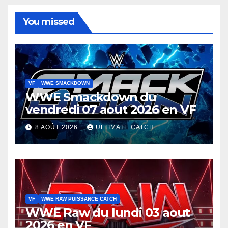
You missed
VF
WWE SMACKDOWN
WWE Smackdown du
vendredi 07 aout 2026 en VF
8 AOÛT 2026
ULTIMATE CATCH
VF
WWE RAW PUISSANCE CATCH
WWE Raw du lundi 03 aout
2026 en VF