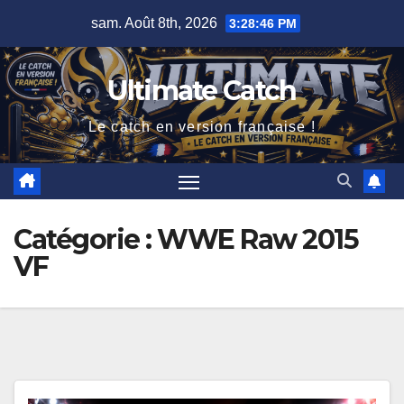
Skip
sam. Août 8th, 2026
3:28:46 PM
to
content
Ultimate Catch
Le catch en version française !
Catégorie :
WWE Raw 2015
VF