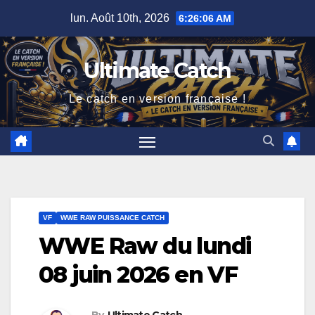
Skip
lun. Août 10th, 2026
6:26:07 AM
to
content
Ultimate Catch
Le catch en version française !
VF
WWE RAW PUISSANCE CATCH
WWE Raw du lundi
08 juin 2026 en VF