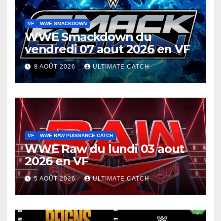
VF
WWE SMACKDOWN
WWE Smackdown du
vendredi 07 aout 2026 en VF
8 AOÛT 2026
ULTIMATE CATCH
VF
WWE RAW PUISSANCE CATCH
WWE Raw du lundi 03 aout
2026 en VF
5 AOÛT 2026
ULTIMATE CATCH