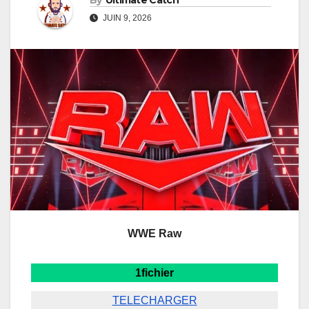
By
Ultimate Catch
JUIN 9, 2026
WWE Raw
1fichier
TELECHARGER