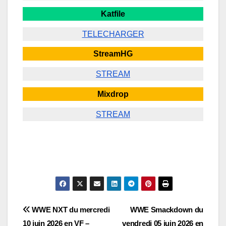
Katfile
TELECHARGER
StreamHG
STREAM
Mixdrop
STREAM
Navigation
WWE NXT du mercredi
WWE Smackdown du
10 juin 2026 en VF –
vendredi 05 juin 2026 en