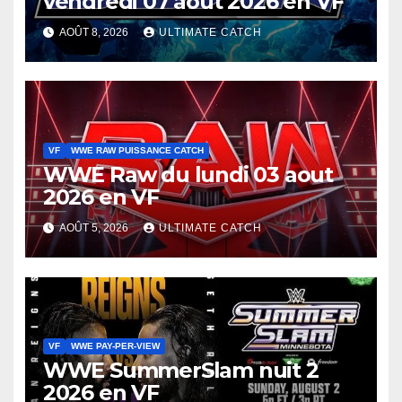
vendredi 07 aout 2026 en VF
AOÛT 8, 2026
ULTIMATE CATCH
VF
WWE RAW PUISSANCE CATCH
WWE Raw du lundi 03 aout
2026 en VF
AOÛT 5, 2026
ULTIMATE CATCH
VF
WWE PAY-PER-VIEW
WWE SummerSlam nuit 2
2026 en VF