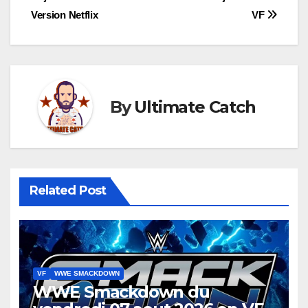
de
Version Netflix
VF
l’article
By
Ultimate Catch
Related Post
VF
WWE SMACKDOWN
WWE Smackdown du