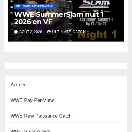
VF
WWE PAY-PER-VIEW
WWE SummerSlam nuit 1
2026 en VF
AOÛT 2, 2026
ULTIMATE CATCH
Accueil
WWE Pay-Per-View
WWE Raw Puissance Catch
WWE Smackdown