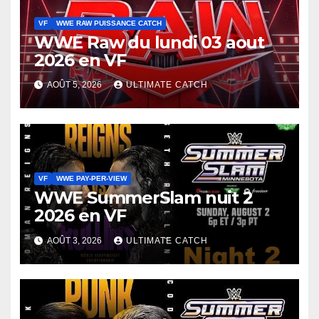
VF
WWE RAW PUISSANCE CATCH
WWE Raw du lundi 03 aout
2026 en VF
AOÛT 5, 2026
ULTIMATE CATCH
VF
WWE PAY-PER-VIEW
WWE SummerSlam nuit 2
2026 en VF
AOÛT 3, 2026
ULTIMATE CATCH