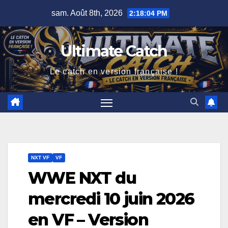
Skip
sam. Août 8th, 2026
2:18:05 PM
to
content
Ultimate Catch
Le catch en version française !
NXT VF
VF
WWE NXT du
mercredi 10 juin 2026
en VF – Version