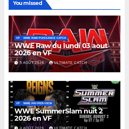
You missed
VF
WWE RAW PUISSANCE CATCH
WWE Raw du lundi 03 aout
2026 en VF
5 AOÛT 2026
ULTIMATE CATCH
VF
WWE PAY-PER-VIEW
WWE SummerSlam nuit 2
2026 en VF
3 AOÛT 2026
ULTIMATE CATCH