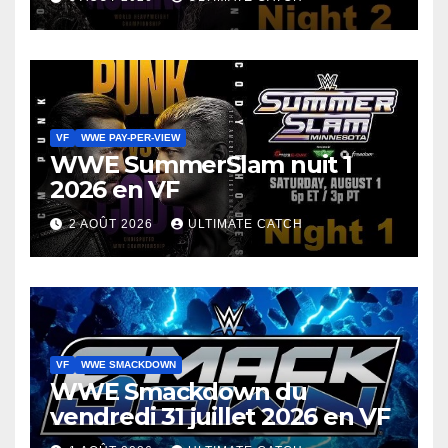
VF
WWE PAY-PER-VIEW
WWE SummerSlam nuit 1
2026 en VF
2 AOÛT 2026
ULTIMATE CATCH
VF
WWE SMACKDOWN
WWE Smackdown du
vendredi 31 juillet 2026 en VF