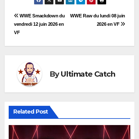
Navigation
WWE Smackdown du
WWE Raw du lundi 08 juin
vendredi 12 juin 2026 en
2026 en VF
de
VF
l’article
By
Ultimate Catch
Related Post