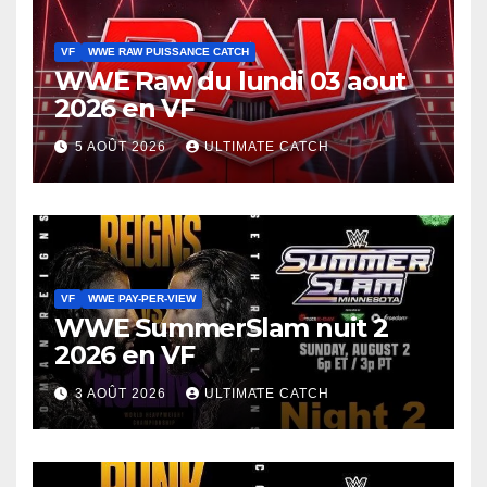
VF
WWE RAW PUISSANCE CATCH
WWE Raw du lundi 03 aout
2026 en VF
5 AOÛT 2026
ULTIMATE CATCH
VF
WWE PAY-PER-VIEW
WWE SummerSlam nuit 2
2026 en VF
3 AOÛT 2026
ULTIMATE CATCH