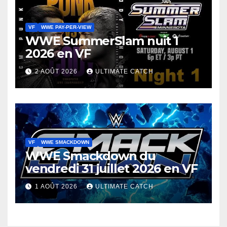
VF
WWE PAY-PER-VIEW
WWE SummerSlam nuit 1
2026 en VF
2 AOÛT 2026
ULTIMATE CATCH
VF
WWE SMACKDOWN
WWE Smackdown du
vendredi 31 juillet 2026 en VF
1 AOÛT 2026
ULTIMATE CATCH