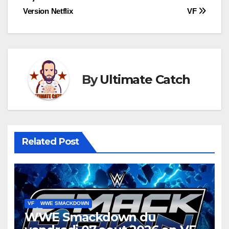
de
Version Netflix
VF
l’article
By
Ultimate Catch
Related Post
VF
WWE SMACKDOWN
WWE Smackdown du