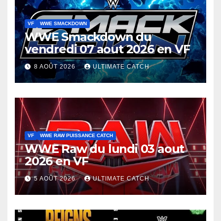
VF
WWE SMACKDOWN
WWE Smackdown du
vendredi 07 aout 2026 en VF
8 AOÛT 2026
ULTIMATE CATCH
VF
WWE RAW PUISSANCE CATCH
WWE Raw du lundi 03 aout
2026 en VF
5 AOÛT 2026
ULTIMATE CATCH