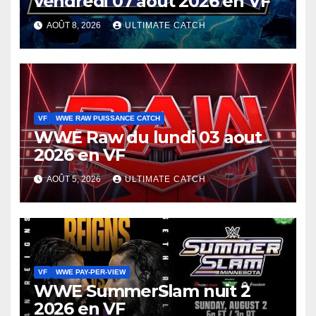
vendredi 07 aout 2026 en VF
AOÛT 8, 2026
ULTIMATE CATCH
VF
WWE RAW PUISSANCE CATCH
WWE Raw du lundi 03 aout
2026 en VF
AOÛT 5, 2026
ULTIMATE CATCH
VF
WWE PAY-PER-VIEW
WWE SummerSlam nuit 2
2026 en VF