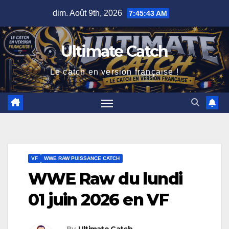
Skip
dim. Août 9th, 2026
7:45:43 AM
to
content
Ultimate Catch
Le catch en version française !
VF
WWE RAW PUISSANCE CATCH
WWE Raw du lundi
01 juin 2026 en VF