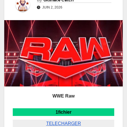
By
Ultimate Catch
JUIN 2, 2026
WWE Raw
1fichier
TELECHARGER