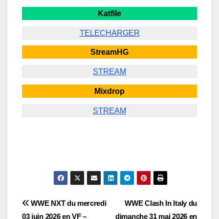
Katfile
TELECHARGER
StreamHG
STREAM
Mixdrop
STREAM
Navigation
WWE NXT du mercredi
WWE Clash In Italy du
03 juin 2026 en VF –
dimanche 31 mai 2026 en