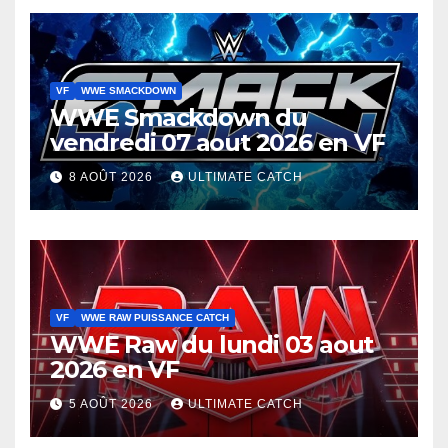
VF
WWE SMACKDOWN
WWE Smackdown du
vendredi 07 aout 2026 en VF
8 AOÛT 2026
ULTIMATE CATCH
VF
WWE RAW PUISSANCE CATCH
WWE Raw du lundi 03 aout
2026 en VF
5 AOÛT 2026
ULTIMATE CATCH