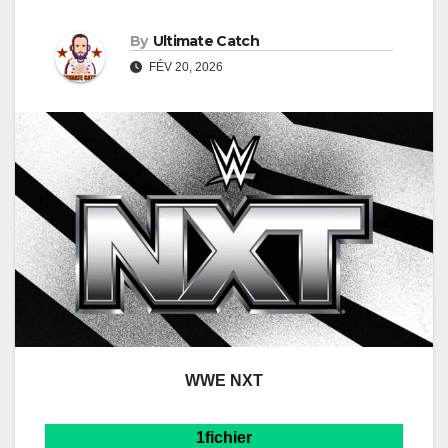
By
Ultimate Catch
FÉV 20, 2026
WWE NXT
1fichier