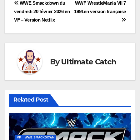
Navigation
WWE Smackdown du
WWF WrestleMania VII 7
vendredi 20 février 2026 en
1991en version française
de
VF – Version Netflix
l’article
By
Ultimate Catch
Related Post
VF
WWE SMACKDOWN