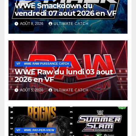
WWE Smackdown du
vendredi 07 aout 2026 en VF
AOÛT 8, 2026
ULTIMATE CATCH
VF
WWE RAW PUISSANCE CATCH
WWE Raw du lundi 03 aout
2026 en VF
AOÛT 5, 2026
ULTIMATE CATCH
VF
WWE PAY-PER-VIEW