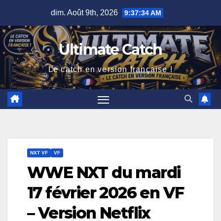
Skip
dim. Août 9th, 2026
9:37:35 AM
to
content
Ultimate Catch
Le catch en version française !
NXT VF
VF
WWE NXT du mardi
17 février 2026 en VF
– Version Netflix