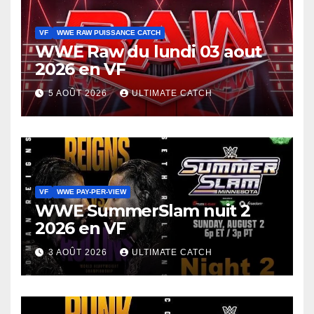
VF
WWE RAW PUISSANCE CATCH
WWE Raw du lundi 03 aout
2026 en VF
5 AOÛT 2026
ULTIMATE CATCH
VF
WWE PAY-PER-VIEW
WWE SummerSlam nuit 2
2026 en VF
3 AOÛT 2026
ULTIMATE CATCH