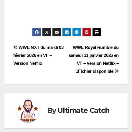
Navigation
WWE NXT du mardi 03
WWE Royal Rumble du
février 2026 en VF –
samedi 31 janvier 2026 en
de
Version Netflix
VF – Version Netflix –
l’article
1Fichier disponible
By
Ultimate Catch