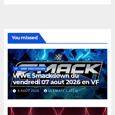
You missed
VF
WWE SMACKDOWN
WWE Smackdown du
vendredi 07 aout 2026 en VF
8 AOÛT 2026
ULTIMATE CATCH