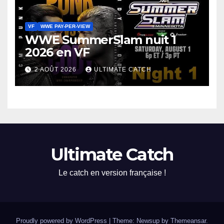
VF
WWE PAY-PER-VIEW
WWE SummerSlam nuit 1
2026 en VF
2 AOÛT 2026
ULTIMATE CATCH
Ultimate Catch
Le catch en version française !
Proudly powered by WordPress
|
Theme: Newsup by
Themeansar
.