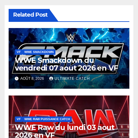
Related Post
VF
WWE SMACKDOWN
WWE Smackdown du
vendredi 07 aout 2026 en VF
AOÛT 8, 2026
ULTIMATE CATCH
VF
WWE RAW PUISSANCE CATCH
WWE Raw du lundi 03 aout
2026 en VF