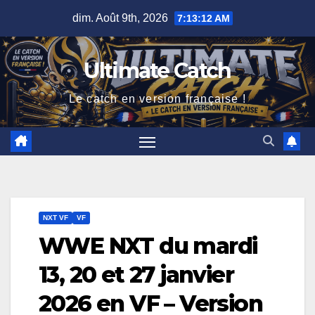
Skip
dim. Août 9th, 2026
7:13:13 AM
to
content
Ultimate Catch
Le catch en version française !
NXT VF
VF
WWE NXT du mardi
13, 20 et 27 janvier
2026 en VF – Version