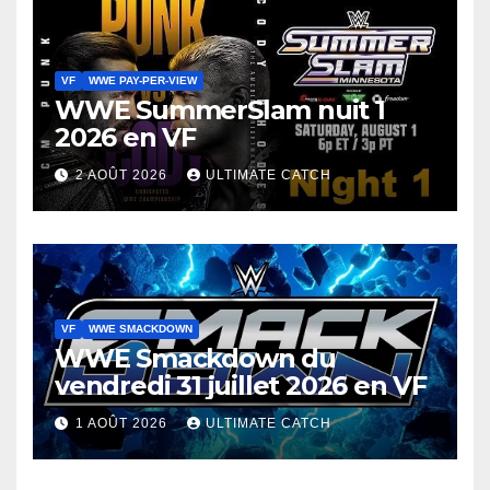
VF
WWE PAY-PER-VIEW
WWE SummerSlam nuit 1
2026 en VF
2 AOÛT 2026
ULTIMATE CATCH
VF
WWE SMACKDOWN
WWE Smackdown du
vendredi 31 juillet 2026 en VF
1 AOÛT 2026
ULTIMATE CATCH