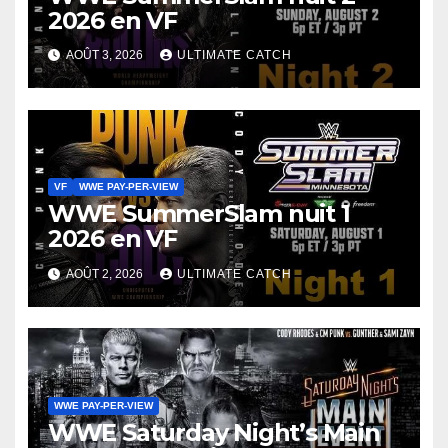
2026 en VF
AOÛT 3, 2026
ULTIMATE CATCH
VF
WWE PAY-PER-VIEW
WWE SummerSlam nuit 1
2026 en VF
AOÛT 2, 2026
ULTIMATE CATCH
WWE PAY-PER-VIEW
WWE Saturday Night’s Main