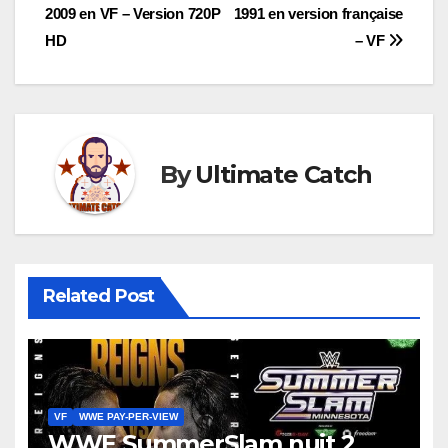
2009 en VF – Version 720P
1991 en version française
de
HD
– VF
l’article
By
Ultimate Catch
Related Post
VF
WWE PAY-PER-VIEW
WWE SummerSlam nuit 2