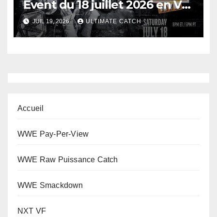
Event du 18 juillet 2026 en VO
– Version 1080P HD
JUIL 19, 2026
ULTIMATE CATCH
Accueil
WWE Pay-Per-View
WWE Raw Puissance Catch
WWE Smackdown
NXT VF