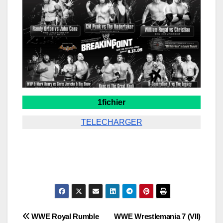
1fichier
TELECHARGER
Navigation
WWE Royal Rumble
WWE Wrestlemania 7 (VII)