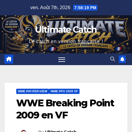
Skip
ven. Août 7th, 2026
7:58:19 PM
to
content
Ultimate Catch
Le catch en version française !
WWE PAY-PER-VIEW
WWE PPV 2009 VF
WWE Breaking Point
2009 en VF