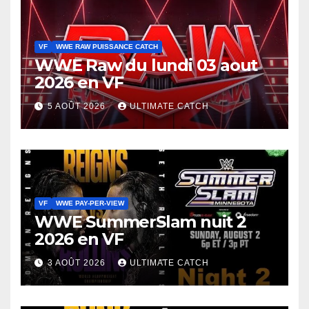
VF
WWE RAW PUISSANCE CATCH
WWE Raw du lundi 03 aout
2026 en VF
5 AOÛT 2026
ULTIMATE CATCH
VF
WWE PAY-PER-VIEW
WWE SummerSlam nuit 2
2026 en VF
3 AOÛT 2026
ULTIMATE CATCH