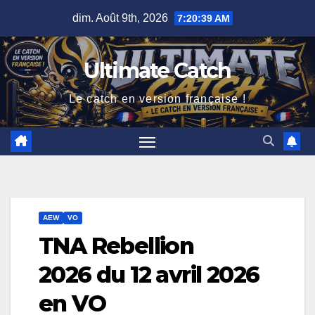
Skip
dim. Août 9th, 2026
7:20:40 AM
to
content
Ultimate Catch
Le catch en version française !
AEW
VO
TNA Rebellion
2026 du 12 avril 2026
en VO