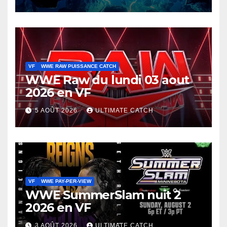
VF
WWE RAW PUISSANCE CATCH
WWE Raw du lundi 03 aout
2026 en VF
5 AOÛT 2026
ULTIMATE CATCH
VF
WWE PAY-PER-VIEW
WWE SummerSlam nuit 2
2026 en VF
3 AOÛT 2026
ULTIMATE CATCH