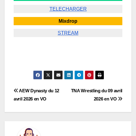
TELECHARGER
Mixdrop
STREAM
Navigation
AEW Dynasty du 12
TNA Wrestling du 09 avril
avril 2026 en VO
2026 en VO
de
l’article