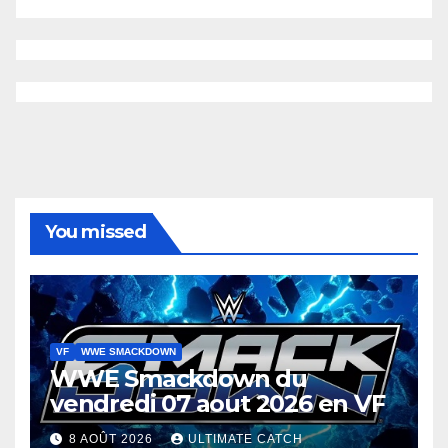
You missed
VF
WWE SMACKDOWN
WWE Smackdown du
vendredi 07 aout 2026 en VF
8 AOÛT 2026
ULTIMATE CATCH