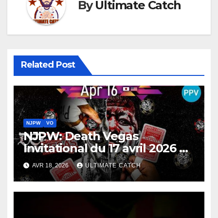
By
Ultimate Catch
Related Post
NJPW
VO
NJPW: Death Vegas
Invitational du 17 avril 2026 en
VO
AVR 18, 2026
ULTIMATE CATCH