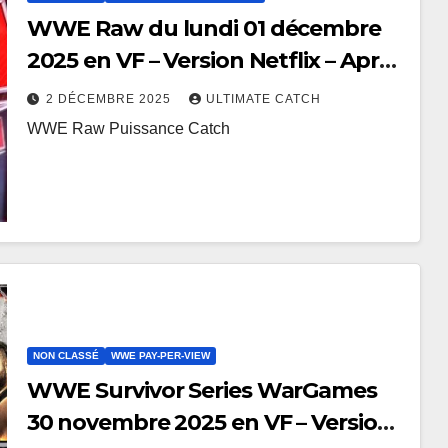
WWE Raw du lundi 01 décembre
2025 en VF – Version Netflix – Après
Survivor Series
2 DÉCEMBRE 2025
ULTIMATE CATCH
WWE Raw Puissance Catch
NON CLASSÉ
WWE PAY-PER-VIEW
WWE Survivor Series WarGames
30 novembre 2025 en VF – Version