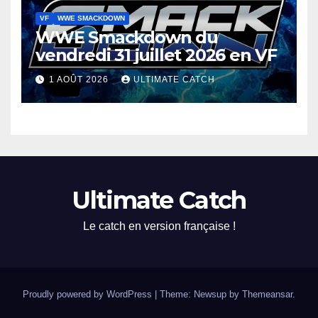
VF
WWE SMACKDOWN
WWE Smackdown du
vendredi 31 juillet 2026 en VF
1 AOÛT 2026
ULTIMATE CATCH
Ultimate Catch
Le catch en version française !
Proudly powered by WordPress
|
Theme: Newsup by
Themeansar
.