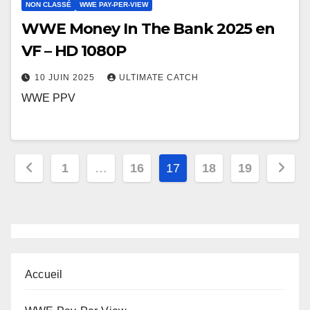
NON CLASSÉ
WWE PAY-PER-VIEW
WWE Money In The Bank 2025 en
VF – HD 1080P
10 JUIN 2025
ULTIMATE CATCH
WWE PPV
Pagination
1
…
16
17
18
19
des
publications
Accueil