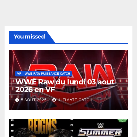
You missed
VF
WWE RAW PUISSANCE CATCH
WWE Raw du lundi 03 aout
2026 en VF
5 AOÛT 2026
ULTIMATE CATCH