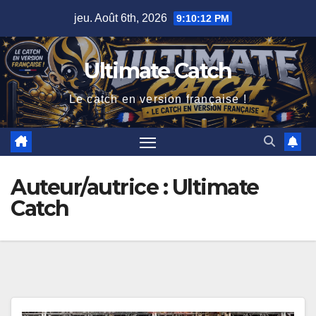
Skip
jeu. Août 6th, 2026
9:10:13 PM
to
content
Ultimate Catch
Le catch en version française !
Auteur/autrice :
Ultimate
Catch