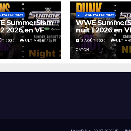
 PAY-PER-VIEW
VF
WWE PAY-PER-VIEW
 SummerSlam
WWE SummerS
 2 2026 en VF
nuit 1 2026 en V
ÛT 2026
ULTIMATE
2 AOÛT 2026
ULTIMA
CATCH