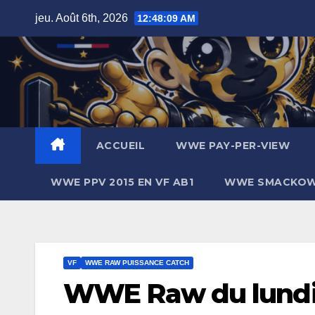
Skip
jeu. Août 6th, 2026
12:48:10 AM
to
content
ACCUEIL
WWE PAY-PER-VIEW
WWE PPV 2015 EN VF AB1
WWE SMACKOWN
VF
WWE RAW PUISSANCE CATCH
WWE Raw du lundi 