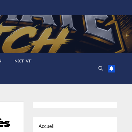
N
NXT VF
ès
Accueil