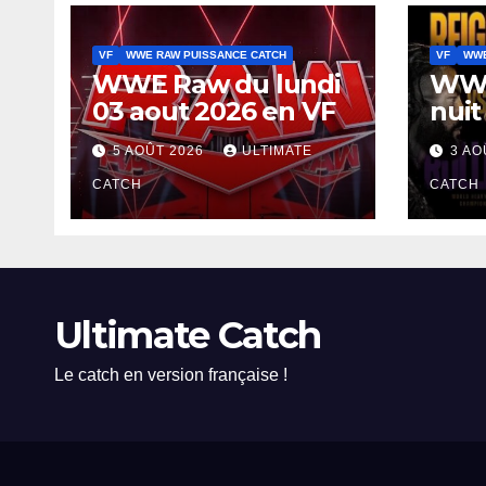
VF
WWE RAW PUISSANCE CATCH
VF
WWE
WWE Raw du lundi
WWE
03 aout 2026 en VF
nuit
5 AOÛT 2026
ULTIMATE
3 AO
CATCH
CATCH
Ultimate Catch
Le catch en version française !