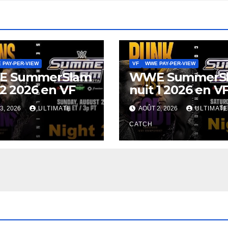
 PAY-PER-VIEW
VF
WWE PAY-PER-VIEW
 SummerSlam
WWE SummerS
 2 2026 en VF
nuit 1 2026 en V
3, 2026
ULTIMATE
AOÛT 2, 2026
ULTIMATE
CATCH