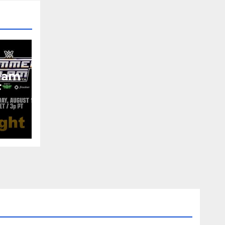
lam
F