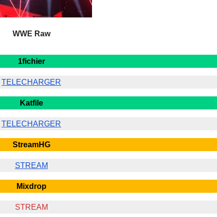
WWE Raw
1fichier
TELECHARGER
Katfile
TELECHARGER
StreamHG
STREAM
Mixdrop
STREAM