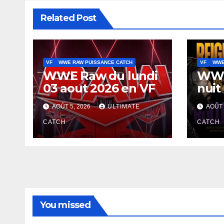
Related Post
VF
WWE RAW PUISSANCE CATCH
VF
WWE
WWE Raw du lundi
WWE
03 aout 2026 en VF
nuit
AOÛT 5, 2026
ULTIMATE
AOÛT 
CATCH
CATCH
You missed