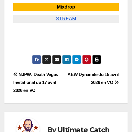
Mixdrop
STREAM
Navigation
NJPW: Death Vegas
AEW Dynamite du 15 avril
Invitational du 17 avril
2026 en VO
de
2026 en VO
l’article
By
Ultimate Catch