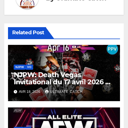
Related Post
NJPW
VO
NJPW: Death Vegas
Invitational du 17 avril 2026 en
VO
AVR 18, 2026
ULTIMATE CATCH