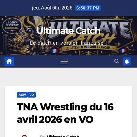
Skip
jeu. Août 6th, 2026
6:50:38 PM
to
content
Ultimate Catch
Le catch en version française !
AEW
VO
TNA Wrestling du 16
avril 2026 en VO