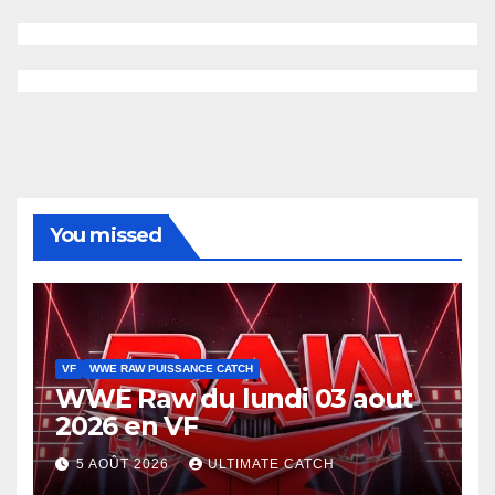
You missed
VF
WWE RAW PUISSANCE CATCH
WWE Raw du lundi 03 aout
2026 en VF
5 AOÛT 2026
ULTIMATE CATCH