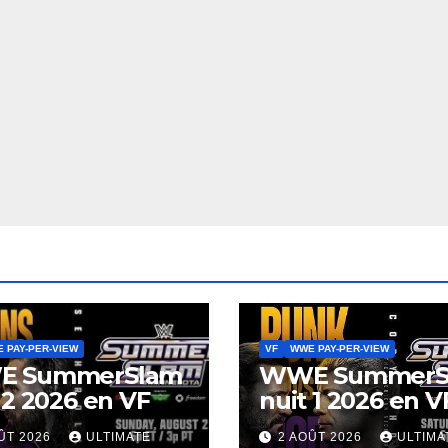
 PAY-PER-VIEW
VF
WWE PAY-PER-VIEW
 SummerSlam
WWE SummerS
 2 2026 en VF
nuit 1 2026 en V
ÛT 2026
ULTIMATE
2 AOÛT 2026
ULTIMA