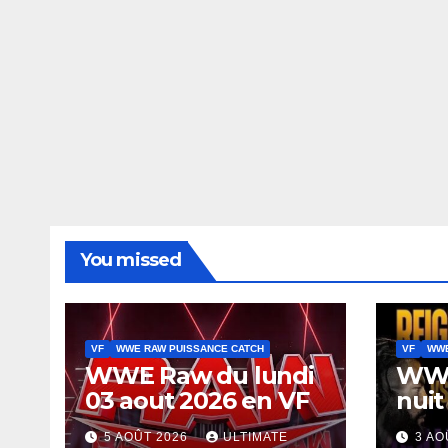
You missed
VF
WWE RAW PUISSANCE CATCH
VF
WWE
WWE Raw du lundi
WWE
03 aout 2026 en VF
nuit
5 AOÛT 2026
ULTIMATE
3 AO