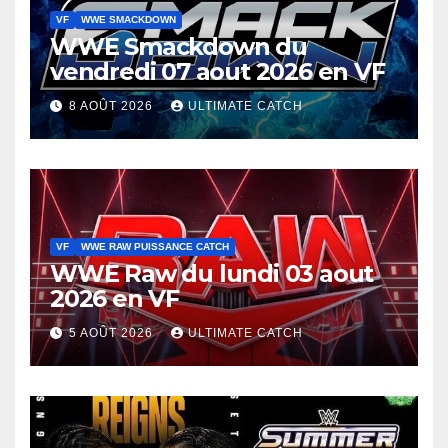
VF
WWE SMACKDOWN
WWE Smackdown du
vendredi 07 aout 2026 en VF
8 AOÛT 2026
ULTIMATE CATCH
VF
WWE RAW PUISSANCE CATCH
WWE Raw du lundi 03 aout
2026 en VF
5 AOÛT 2026
ULTIMATE CATCH