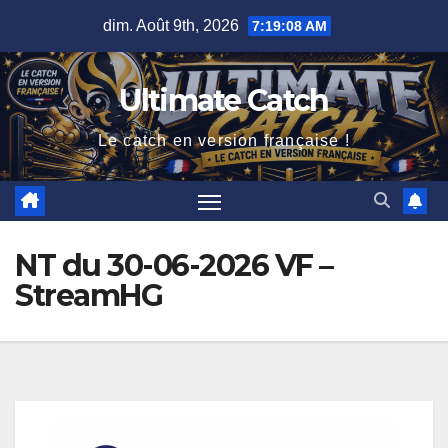
Skip
dim. Août 9th, 2026
7:19:08 AM
to
content
Ultimate Catch
Le catch en version française !
NT du 30-06-2026 VF –
StreamHG