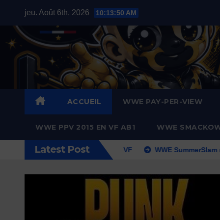
Skip
jeu. Août 6th, 2026
10:13:52 AM
to
content
ACCUEIL
WWE PAY-PER-VIEW
WWE PPV 2015 EN VF AB1
WWE SMACKOWN
Latest Post
 lundi 03 aout 2026 en VF
WWE SummerSlam nuit 2 2026 e