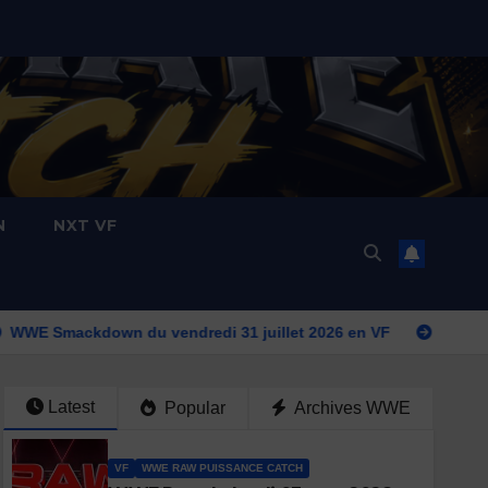
N
NXT VF
own du vendredi 31 juillet 2026 en VF
WWE Raw du lundi 2
Latest
Popular
Archives WWE
VF
WWE RAW PUISSANCE CATCH