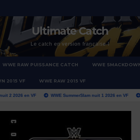
Ultimate Catch
Le catch en version française !
WWE RAW PUISSANCE CATCH
WWE SMACKDOW
 2015 VF
WWE RAW 2015 VF
n VF
WWE SummerSlam nuit 1 2026 en VF
WWE Smackd