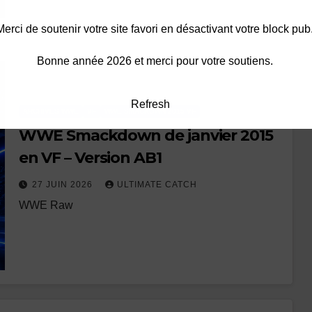
Merci de soutenir votre site favori en désactivant votre block pub
Bonne année 2026 et merci pour votre soutiens.
Refresh
ARCHIVES WWE
VF
WWE SMACKOWN 2015 VF
WWE Smackdown de janvier 2015
en VF – Version AB1
27 JUIN 2026
ULTIMATE CATCH
WWE Raw