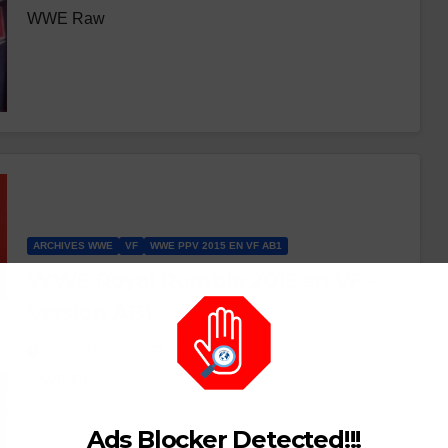
WWE Raw
ARCHIVES WWE
VF
WWE PPV 2015 EN VF AB1
WWE Royal Rumble 2015 en VF –
Version AB1
27 JUIN 2026
ULTIMATE CATCH
WWE PPV
Ads Blocker Detected!!!